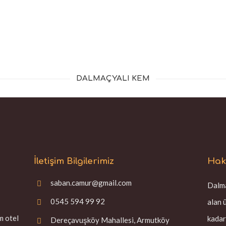
DALMAÇYALI KEM
İletişim Bilgilerimiz
Hak
saban.camur@gmail.com
Dalma
0545 594 99 92
alan 
m otel
kadar
Dereçavuşköy Mahallesi, Armutköy