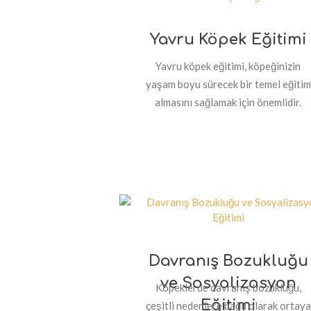
Yavru Köpek Eğitimi
Yavru köpek eğitimi, köpeğinizin
yaşam boyu sürecek bir temel eğitim
almasını sağlamak için önemlidir.
Davranış Bozukluğu
ve Sosyalizasyon
Köpeklerde davranış bozukluğu,
Eğitimi
çeşitli nedenlere bağlı olarak ortaya