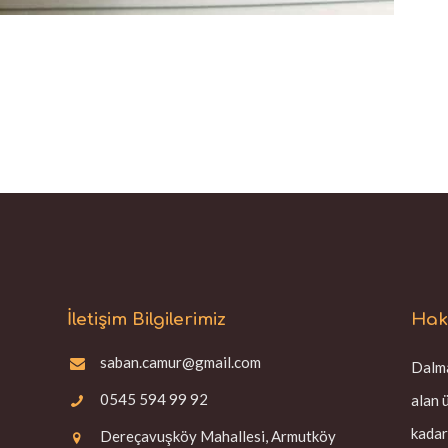
İletişim Bilgilerimiz
Hak
saban.camur@gmail.com
Dalma
0545 594 99 92
alan 
kadar
Dereçavuşköy Mahallesi, Armutköy