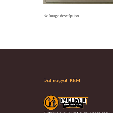
No image description ...
Dalmaçyalı KEM
Türkiye’nin ilk Tarım Bakanlığından onaylı